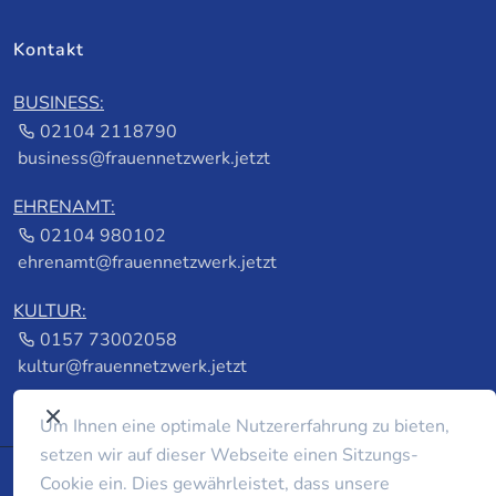
Kontakt
BUSINESS:
02104 2118790
business@frauennetzwerk.jetzt
EHRENAMT:
02104 980102
ehrenamt@frauennetzwerk.jetzt
KULTUR:
0157 73002058
kultur@frauennetzwerk.jetzt
Um Ihnen eine optimale Nutzererfahrung zu bieten,
setzen wir auf dieser Webseite einen Sitzungs-
Cookie ein. Dies gewährleistet, dass unsere
© 2026 frauennetzwerk.jetzt by
foerster fotografie &