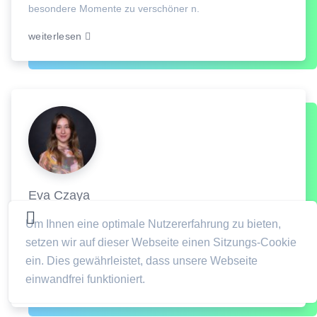
besondere Momente zu verschöner n.
weiterlesen
Eva Czaya
Fotos machen bei Eva Czaya Fotografie
Um Ihnen eine optimale Nutzererfahrung zu bieten,
Hallo, ich bin Eva, 35 Jahre alt, Portrait-Fotografin und die
setzen wir auf dieser Webseite einen Sitzungs-Cookie
neue Inhaberin vom Fotostudio Mettmann.
ein. Dies gewährleistet, dass unsere Webseite
einwandfrei funktioniert.
weiterlesen